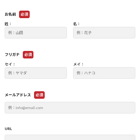
お名前
必須
姓：
名：
フリガナ
必須
セイ：
メイ：
メールアドレス
必須
URL