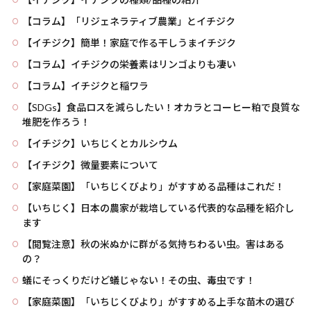
【コラム】「リジェネラティブ農業」とイチジク
【イチジク】簡単！家庭で作る干しうまイチジク
【コラム】イチジクの栄養素はリンゴよりも凄い
【コラム】イチジクと稲ワラ
【SDGs】食品ロスを減らしたい！オカラとコーヒー粕で良質な
堆肥を作ろう！
【イチジク】いちじくとカルシウム
【イチジク】微量要素について
【家庭菜園】「いちじくびより」がすすめる品種はこれだ！
【いちじく】日本の農家が栽培している代表的な品種を紹介し
ます
【閲覧注意】秋の米ぬかに群がる気持ちわるい虫。害はある
の？
蟻にそっくりだけど蟻じゃない！その虫、毒虫です！
【家庭菜園】「いちじくびより」がすすめる上手な苗木の選び