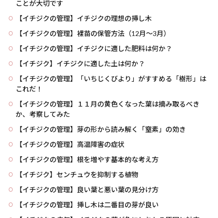
ことが大切です
【イチジクの管理】イチジクの理想の挿し木
【イチジクの管理】裸苗の保管方法（12月～3月）
【イチジクの管理】イチジクに適した肥料は何か？
【イチジク】イチジクに適した土は何か？
【イチジクの管理】「いちじくびより」がすすめる「樹形」は
これだ！
【イチジクの管理】１１月の黄色くなった葉は摘み取るべき
か、考察してみた
【イチジクの管理】芽の形から読み解く「窒素」の効き
【イチジクの管理】高温障害の症状
【イチジクの管理】根を増やす基本的な考え方
【イチジク】センチュウを抑制する植物
【イチジクの管理】良い葉と悪い葉の見分け方
【イチジクの管理】挿し木は二番目の芽が良い