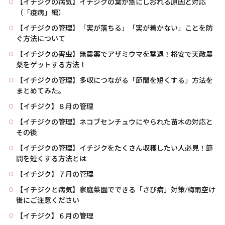
【イチジクの病気】イチジクの葉が急にしおれる原因と対応
（「疫病」編）
【イチジクの管理】「実が落ちる」「実が着かない」ことを防
ぐ方法について
【イチジクの害虫】無農薬でアザミウマを撃退！格安で天敵農
薬をゲットする方法！
【イチジクの管理】多収につながる「節間を短くする」方法を
まとめてみた。
【イチジク】８月の管理
【イチジクの管理】ネコブセンチュウにやられた苗木の対応と
その後
【イチジクの管理】イチジクをたくさん収穫したい人必見！節
間を短くする方法とは
【イチジク】７月の管理
【イチジクと病気】家庭菜園でできる「さび病」対策/梅雨空け
後にご注意ください
【イチジク】６月の管理