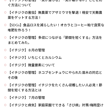
ぐ方法について
【イチジクの害虫】無農薬でアザミウマを撃退！格安で天敵農
薬をゲットする方法！
【SDGs】食品ロスを減らしたい！オカラとコーヒー粕で良質な
堆肥を作ろう！
【イチジクの管理】多収につながる「節間を短くする」方法を
まとめてみた。
【イチジク】８月の管理
【イチジク】いちじくとカルシウム
【イチジク】微量要素について
【イチジクの管理】ネコブセンチュウにやられた苗木の対応と
その後
【イチジクの管理】イチジクをたくさん収穫したい人必見！節
間を短くする方法とは
【イチジク】７月の管理
【イチジクと病気】家庭菜園でできる「さび病」対策/梅雨空け