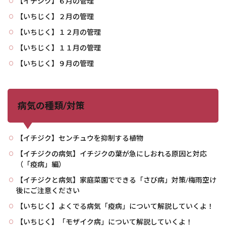
【イチジク】６月の管理
【いちじく】２月の管理
【いちじく】１２月の管理
【いちじく】１１月の管理
【いちじく】９月の管理
病気の種類/対策
【イチジク】センチュウを抑制する植物
【イチジクの病気】イチジクの葉が急にしおれる原因と対応
（「疫病」編）
【イチジクと病気】家庭菜園でできる「さび病」対策/梅雨空け
後にご注意ください
【いちじく】よくでる病気「疫病」について解説していくよ！
【いちじく】「モザイク病」について解説していくよ！