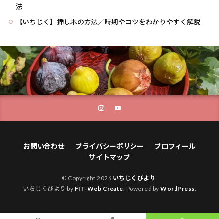
法
【いちじく】挿し木の方法／時期やコツをわかりやすく解説
お問い合わせ
プライバシーポリシー
プロフィール
サイトマップ
© Copyright 2026
いちじくびより
.
いちじくびより by
FIT-Web Create
. Powered by
WordPress
.