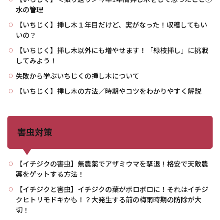
水の管理
【いちじく】挿し木１年目だけど、実がなった！収穫してもい
いの？
【いちじく】挿し木以外にも増やせます！「緑枝挿し」に挑戦
してみよう！
失敗から学ぶいちじくの挿し木について
【いちじく】挿し木の方法／時期やコツをわかりやすく解説
害虫対策
【イチジクの害虫】無農薬でアザミウマを撃退！格安で天敵農
薬をゲットする方法！
【イチジクと害虫】イチジクの葉がボロボロに！それはイチジ
クヒトリモドキかも！？大発生する前の梅雨時期の防除が大
切！