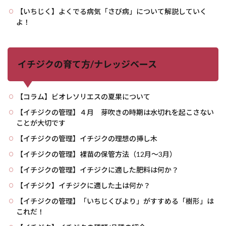
【いちじく】よくでる病気「さび病」について解説していく
よ！
イチジクの育て方/ナレッジベース
【コラム】ビオレソリエスの夏果について
【イチジクの管理】４月 芽吹きの時期は水切れを起こさない
ことが大切です
【イチジクの管理】イチジクの理想の挿し木
【イチジクの管理】裸苗の保管方法（12月～3月）
【イチジクの管理】イチジクに適した肥料は何か？
【イチジク】イチジクに適した土は何か？
【イチジクの管理】「いちじくびより」がすすめる「樹形」は
これだ！