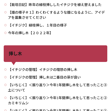
【栽培日記】昨年の緑枝挿ししたイチジクを植え替えました
【畑の様子＃１】わくわくするような畑になるように、アイデ
アを募集させてください
【イチジク】緑枝挿し、１年目の様子
今年の挿し木【２０２２年】
挿し木
【イチジクの管理】イチジクの理想の挿し木
【イチジクの管理】挿し木は二番目の芽が良い
【いちじく】＜振り返り＞今年1年間挿し木をして思ったこと③
土について
【いちじく】＜振り返り＞今年1年間挿し木をして思ったこと②
カミキリムシ
【いちじく】＜振り返り＞今年1年間挿し木をして思ったこと①