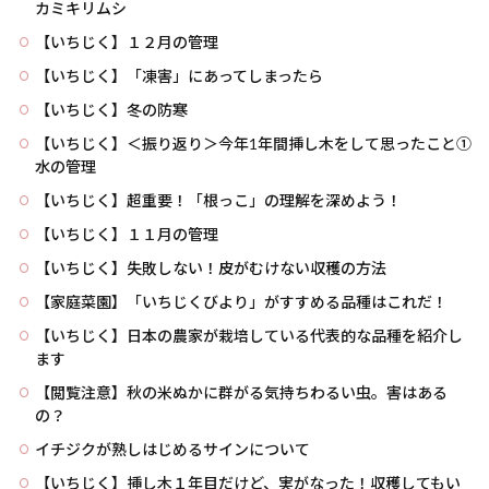
カミキリムシ
【いちじく】１２月の管理
【いちじく】「凍害」にあってしまったら
【いちじく】冬の防寒
【いちじく】＜振り返り＞今年1年間挿し木をして思ったこと①
水の管理
【いちじく】超重要！「根っこ」の理解を深めよう！
【いちじく】１１月の管理
【いちじく】失敗しない！皮がむけない収穫の方法
【家庭菜園】「いちじくびより」がすすめる品種はこれだ！
【いちじく】日本の農家が栽培している代表的な品種を紹介し
ます
【閲覧注意】秋の米ぬかに群がる気持ちわるい虫。害はある
の？
イチジクが熟しはじめるサインについて
【いちじく】挿し木１年目だけど、実がなった！収穫してもい