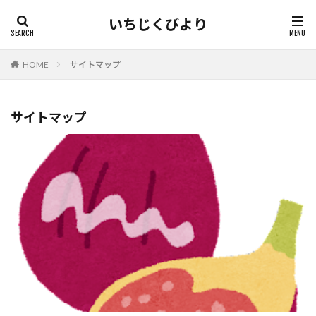
いちじくびより
HOME
サイトマップ
サイトマップ