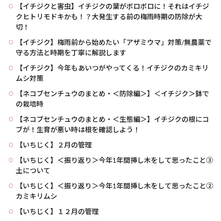
【イチジクと害虫】イチジクの葉がボロボロに！それはイチジ
クヒトリモドキかも！？大発生する前の梅雨時期の防除が大
切！
【イチジク】梅雨前から始めたい「アザミウマ」対策/無農薬で
守る方法と時期を丁寧に解説します
【イチジク】今年もあいつがやってくる！イチジクのカミキリ
ムシ対策
【ネコブセンチュウのまとめ・＜防除編＞】＜イチジク＞鉢で
の栽培時
【ネコブセンチュウのまとめ・＜生態編＞】イチジクの根にコ
ブが！生育が悪い時は根を確認しよう！
【いちじく】２月の管理
【いちじく】＜振り返り＞今年1年間挿し木をして思ったこと③
土について
【いちじく】＜振り返り＞今年1年間挿し木をして思ったこと②
カミキリムシ
【いちじく】１２月の管理