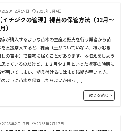
2023年2月19日
2023年3月4日
【イチジクの管理】裸苗の保管方法（12月～
3月）
農家が購入するような苗木の生産と販売を行う業者から苗
木を直接購入すると、裸苗（土がついていない、根がむき
出しの苗木）で自宅に届くことがあります。地植えをしよう
と思っているのだけど、１２月や１月といった極寒の時期に
苗が届いてしまい、植え付けるにはまだ時期が早いとき、
どのように苗木を保管したらよいか困っ […]
続きを読む
2023年2月17日
2023年2月17日