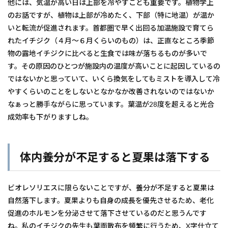
他には、気温が高い日は上部を冷やすことも重要です。植物学上
のお話ですが、植物は上部が冷めたく、下部（特に地温）が温か
いと転流が促進されます。首都圏で早く出回る加温施設で育てら
れたイチジク（４月～６月くらいのもの）は、正直なところ季節
物の露地イチジクに比べると生食では味が落ちるものが多いで
す。その原因のひとつが施設内の温度が高いことに起因しているの
ではないかと思っていて、いくら換気をしてもミストを導入して冷
やすくらいのことをしないとなかなか改善されないのではないか
なぁっと勝手ながらに思っています。葉温が28度を超えると光合
成効率も下がりますしね。
体内養分が不足すると夏果は落下する
ビオレソリエスに限らないことですが、養分が不足すると夏果は
自然落下します。夏果よりも自身の成長を優先させるため、老化
促進のホルモンを分泌させて落下させているのだと思うんです
ね。私のイチジクの先生も葉面散布を頻繁に行うため、X字仕立て