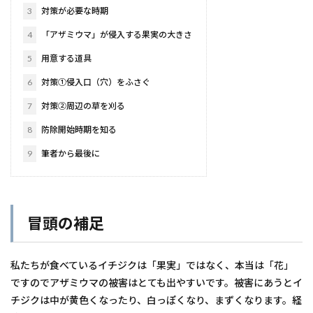
3
対策が必要な時期
4
「アザミウマ」が侵入する果実の大きさ
5
用意する道具
6
対策①侵入口（穴）をふさぐ
7
対策②周辺の草を刈る
8
防除開始時期を知る
9
筆者から最後に
冒頭の補足
私たちが食べているイチジクは「果実」ではなく、本当は「花」
ですのでアザミウマの被害はとても出やすいです。被害にあうとイ
チジクは中が黄色くなったり、白っぽくなり、まずくなります。経