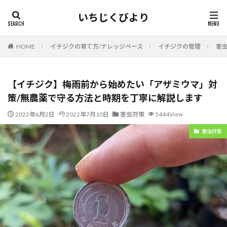
いちじくびより
HOME
イチジクの育て方/ナレッジベース
イチジクの管理
害
【イチジク】梅雨前から始めたい「アザミウマ」対
策/無農薬で守る方法と時期を丁寧に解説します
2022年6月2日
2022年7月10日
害虫対策
5444View
害虫対策