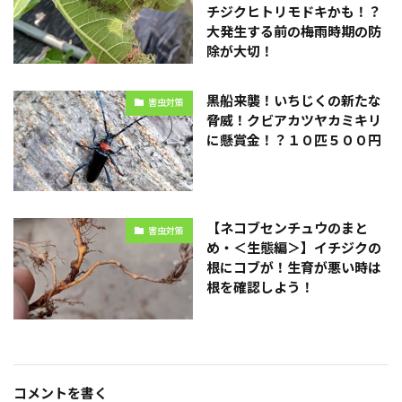
チジクヒトリモドキかも！？
大発生する前の梅雨時期の防
除が大切！
黒船来襲！いちじくの新たな
害虫対策
脅威！クビアカツヤカミキリ
に懸賞金！？１０匹５００円
【ネコブセンチュウのまと
害虫対策
め・＜生態編＞】イチジクの
根にコブが！生育が悪い時は
根を確認しよう！
コメントを書く