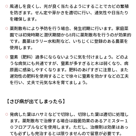
風通しを良くし、光が良く当たるようにすることでカビの繁殖
を防ぎます。せん定や芽かきを適切に行い、通気性や日当たり
を確保します。
薬剤散布により予防を行う場合、発生初期に行います。家庭菜
園では初発時期と潜伏期間から8月に薬剤散布を行うのが効果的
です。農薬はラリー水和剤など、いちじくに登録のある農薬を
使用します。
窒素（肥料）過多にならないように気を付けましょう。どのよ
うな病気にも共通ですが、窒素が多すぎると木は弱くなり、病
原菌に感染しやすくなります。肥料のあげすぎに注意し、また
遅効性の肥料を使用することで徐々に窒素を効かすなどの工夫
を行い、丈夫で元気な木を育てましょう。
【さび病が出てしまったら】
発病した葉はハサミなどで切除し、切除した葉は適切に処理し
ます。薬剤散布で治療する場合は殺菌効果のあるアミスター１
０フロアブルなどを使用します。ただし、治療剤は効果はあっ
ても必ずしも完治するとは限りませんので留意が必要です。