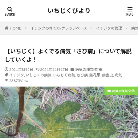
いちじくびより
HOME
イチジクの育て方/ナレッジベース
イチジクの管理
病気
【いちじく】よくでる病気「さび病」について解説
していくよ！
2021年8月2日
2021年11月17日
病気の種類/対策
イチジク
,
いちじくの病気
,
いちじく病気
,
さび病
,
無花果
,
病害虫
,
病気
23875View
病気の種類/対策