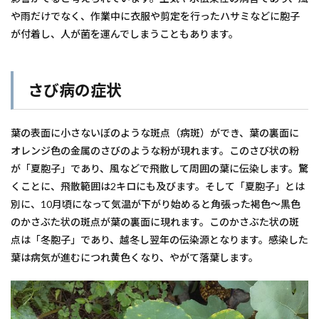
や雨だけでなく、作業中に衣服や剪定を行ったハサミなどに胞子
が付着し、人が菌を運んでしまうこともあります。
さび病の症状
葉の表面に小さないぼのような斑点（病斑）ができ、葉の裏面に
オレンジ色の金属のさびのような粉が現れます。このさび状の粉
が「夏胞子」であり、風などで飛散して周囲の葉に伝染します。驚
くことに、飛散範囲は2キロにも及びます。そして「夏胞子」とは
別に、10月頃になって気温が下がり始めると角張った褐色～黒色
のかさぶた状の斑点が葉の裏面に現れます。このかさぶた状の斑
点は「冬胞子」であり、越冬し翌年の伝染源となります。感染した
葉は病気が進むにつれ黄色くなり、やがて落葉します。