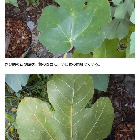
さび病の初期症状。葉の表面に、いぼ状の病斑でている。