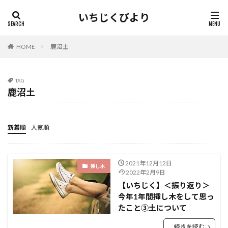
いちじくびより
HOME
鹿沼土
TAG
鹿沼土
新着順
人気順
2021年12月12日
挿し木
2022年2月9日
【いちじく】＜振り返り＞
今年1年間挿し木をして思っ
たこと③土について
続きを読む