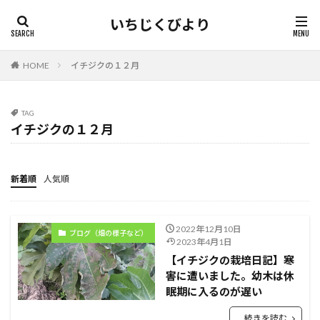
いちじくびより
HOME
イチジクの１２月
TAG
イチジクの１２月
新着順
人気順
2022年12月10日
ブログ（畑の様子など）
2023年4月1日
【イチジクの栽培日記】寒
害に遭いました。幼木は休
眠期に入るのが遅い
続きを読む